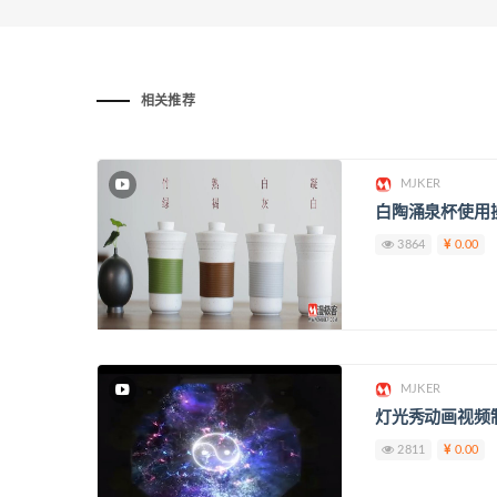
相关推荐
MJKER
白陶涌泉杯使用
3864
0.00
MJKER
灯光秀动画视频
2811
0.00