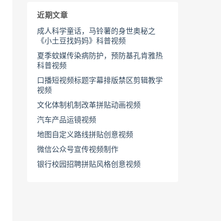
近期文章
成人科学童话，马铃薯的身世奥秘之
《小土豆找妈妈》科普视频
夏季蚊媒传染病防护，预防基孔肯雅热
科普视频
口播短视频标题字幕排版禁区剪辑教学
视频
文化体制机制改革拼贴动画视频
汽车产品运镜视频
地图自定义路线拼贴创意视频
微信公众号宣传视频制作
银行校园招聘拼贴风格创意视频