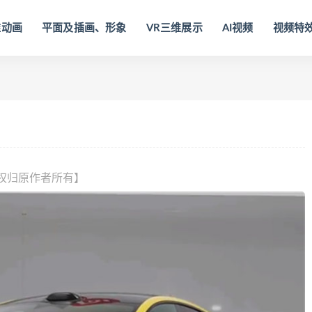
维动画
平面及插画、形象
VR三维展示
AI视频
视频特
权归原作者所有】