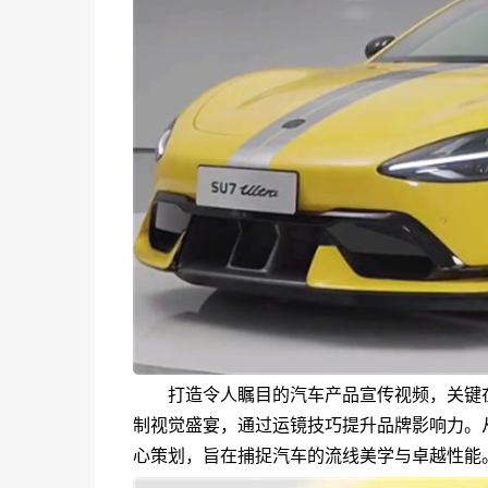
打造令人瞩目的汽车产品宣传视频，关键
制视觉盛宴，通过运镜技巧提升品牌影响力。
心策划，旨在捕捉汽车的流线美学与卓越性能