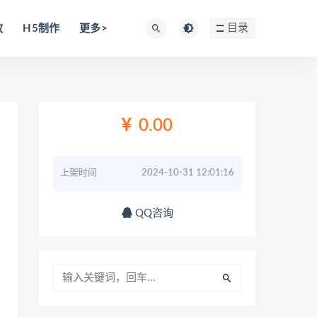
目录
效
H5制作
更多>
0.00
上架时间
2024-10-31 12:01:16
QQ咨询