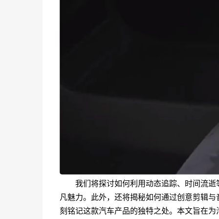
我们将探讨如何利用动态追踪、时间流逝
凡魅力。此外，还将揭秘如何通过创意剪辑与
刻铭记这款汽车产品的独特之处。本文旨在为