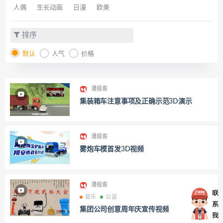
人偶
生长动画
日漫
欧美
排序
默认
人气
价格
漫极客
集装箱车注意事项及正确示范3D演示
漫极客
雾炮车模首发3D视频
漫极客
音乐
公益
集团公司创意周年庆宣传视频