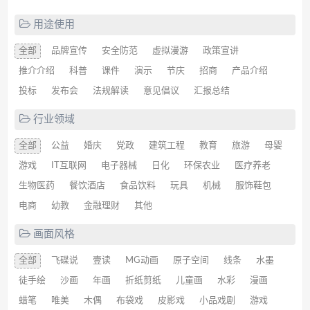
用途使用
全部
品牌宣传
安全防范
虚拟漫游
政策宣讲
推介介绍
科普
课件
演示
节庆
招商
产品介绍
投标
发布会
法规解读
意见倡议
汇报总结
行业领域
全部
公益
婚庆
党政
建筑工程
教育
旅游
母婴
游戏
IT互联网
电子器械
日化
环保农业
医疗养老
生物医药
餐饮酒店
食品饮料
玩具
机械
服饰鞋包
电商
幼教
金融理财
其他
画面风格
全部
飞碟说
壹读
MG动画
原子空间
线条
水墨
徒手绘
沙画
年画
折纸剪纸
儿童画
水彩
漫画
蜡笔
唯美
木偶
布袋戏
皮影戏
小品戏剧
游戏