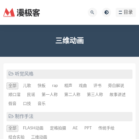
目录
三维动画
听觉风格
全部
儿歌
快板
rap
相声
戏曲
评书
旁白解说
顺口溜
民谣
第一人称
第二人称
第三人称
故事讲述
假音
口技
音乐
制作手法
全部
FLASH动画
定格拍摄
AE
PPT
传统手绘
结合实拍
三维动画