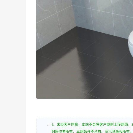
节目段落
描述
关闭描述
, 选择
字幕
字幕设定
, 开启字幕设置弹窗
关闭字幕
, 选择
音轨
全屏
This is a modal window.
1、未经客户同意，本站不会将客户案例上传网络，
归原作者所有，本网站并不占有、宣示其版权所有