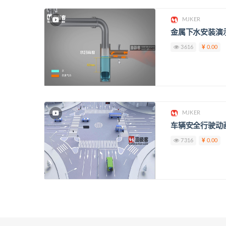
MJKER
Transparency
金属下水安装演
3616
0.00
字体尺寸
字体边缘样式
MJKER
车辆安全行驶动
7316
0.00
字体库
重启
恢复全部设定至预设值
完成
关闭弹窗
结束对话视窗