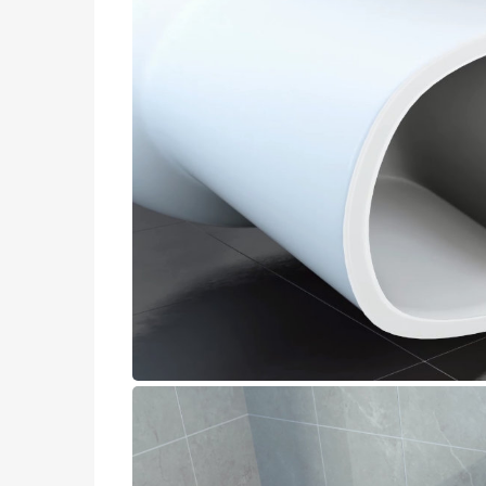
加载
完
毕
:
0%
进度
: 0%
媒体流类型
直播
-1:01
播放速度
2x
1.5x
1.25x
1x
, 选择
0.5x
1x
节目段落