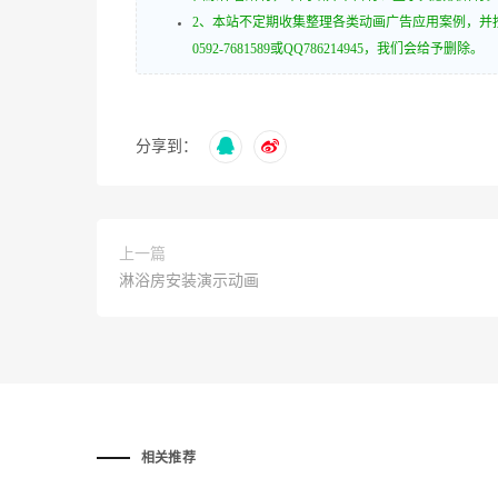
开始对话视窗。离开会取消及关闭视窗
2、本站不定期收集整理各类动画广告应用案例，并
0592-7681589或QQ786214945，我们会给予删除。
文字
Color
分享到：
Transparency
背景
上一篇
Color
淋浴房安装演示动画
Transparency
视窗
相关推荐
Color