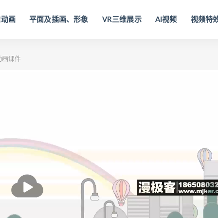
维动画
平面及插画、形象
VR三维展示
AI视频
视频特
动画课件
播
放