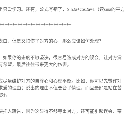
习。还有，公式写错了，Sin2a+cos2a=1（读sina的平方
++++++++++++++++++++++++++++
表白，但是又怕伤了对方的心，那么应该如何处理？
。如果你的态度不够坚决，很容易造成对方的误会，让对方觉
有希望，最后往往带来更大的伤害。
应尽量维护对方的自尊心和心理平衡。比如，你可以先赞许对
求爱的理由；说出的理由不但要合乎情理，而且最好是站在替
)好。
要托人转告，因为这显得不够尊重对方，还可能引起误会、带