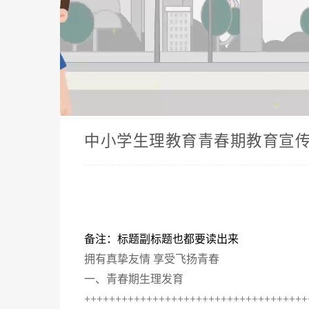
中小学生理教育青春期教育宣
备注：标题副标题也都要读出来
拥有真挚友情 享受飞扬青春
一、青春期生理发育
++++++++++++++++++++++++++++++++++++