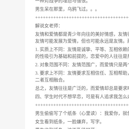
一种对战争的埋怨与憎恨。
男生呆在那里，乌鸦飞过。。。
++++++++++++++++++++++++++++++++++++
解说女老师：
友情和爱情都是青少年向往的美好情感，友情
友情可能发展为爱情，但也可能永远是友情。
1. 实质上不同：友情是诚挚、平等、互相依
的性吸引为基础和前提的，恋爱中的人往往是
2. 对象范围不同：友情范围广，而爱情只是
3. 要求上不同：友情要求互相信任、互相帮
二者互相融合。
总之，友情往往是广泛的，而爱情却总是要求
四、学生时代不想早恋，可是有人追求我怎么
++++++++++++++++++++++++++++++++++++
男生偷偷写了个纸条（心里读）：我爱你，就像sin
女生看到纸条，一脸嫌弃，写字。